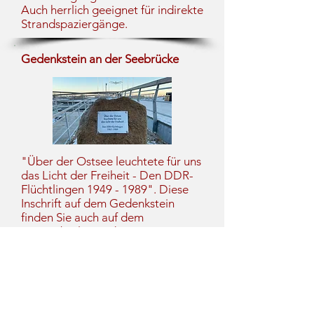
Auch herrlich geeignet für indirekte
Strandspaziergänge.
Gedenkstein an der Seebrücke
"Über der Ostsee leuchtete für uns
das Licht der Freiheit - Den DDR-
Flüchtlingen
1949 - 1989
". Diese
Inschrift auf dem Gedenkstein
finden Sie auch auf dem
gegenüberliegenden
Ostseestrand, auf dem
Gedenkstein in Dahme. Von den
vermutlich über 5.336 Flüchtlingen
haben es nur 913 geschafft. Der
Gedenkstein musste zeitweise den